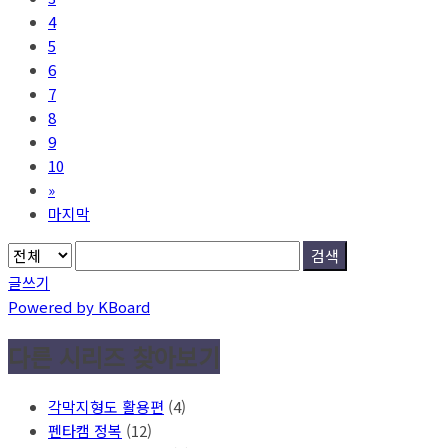
4
5
6
7
8
9
10
»
마지막
검색
글쓰기
Powered by KBoard
다른 시리즈 찾아보기
각막지형도 활용편
(4)
펜타캠 정복
(12)