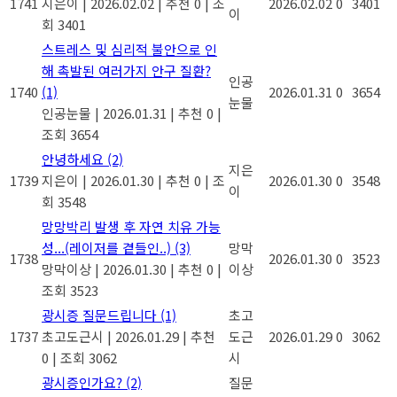
1741
지은이
|
2026.02.02
|
추천 0
|
조
2026.02.02
0
3401
이
회 3401
스트레스 및 심리적 불안으로 인
해 촉발된 여러가지 안구 질환?
인공
1740
(1)
2026.01.31
0
3654
눈물
인공눈물
|
2026.01.31
|
추천 0
|
조회 3654
안녕하세요
(2)
지은
1739
지은이
|
2026.01.30
|
추천 0
|
조
2026.01.30
0
3548
이
회 3548
망망박리 발생 후 자연 치유 가능
성...(레이저를 곁들인..)
(3)
망막
1738
2026.01.30
0
3523
망막이상
|
2026.01.30
|
추천 0
|
이상
조회 3523
광시증 질문드립니다
(1)
초고
1737
초고도근시
|
2026.01.29
|
추천
도근
2026.01.29
0
3062
0
|
조회 3062
시
광시증인가요?
(2)
질문