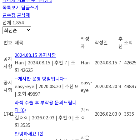
목록보기
답글쓰기
글수정
글삭제
전체 1,854
작성
추
번호
제목
작성일
조회
자
천
2024.08.15 공지사항
공지
Han
|
2024.08.15
|
추천 7
|
조
Han
2024.08.15
7
42625
사항
회 42625
--게시판 운영 방침입니다--
공지
easy-
easy-eye
|
2020.08.20
|
추천 9
2020.08.20
9
49897
사항
eye
|
조회 49897
라섹 수술 후 부작용 문의드립니
다
(6)
김ㅇ
1742
2026.02.03
0
3535
김ㅇㅇ
|
2026.02.03
|
추천 0
|
조
ㅇ
회 3535
안녕하세요
(2)
지은