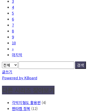
3
4
5
6
7
8
9
10
»
마지막
검색
글쓰기
Powered by KBoard
다른 시리즈 찾아보기
각막지형도 활용편
(4)
펜타캠 정복
(12)