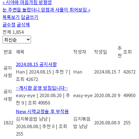
«
시야와 마음가짐 방향성
눈 주변을 눌렀더니 암점과 사물이 휘어보임
»
목록보기
답글쓰기
글수정
글삭제
전체 1,854
추
번호
제목
작성자
작성일
조회
천
2024.08.15 공지사항
공지
Han
|
2024.08.15
|
추천 7
|
Han
2024.08.15
7
42672
사항
조회 42672
--게시판 운영 방침입니다--
공지
easy-eye
|
2020.08.20
|
추
easy-eye
2020.08.20
9
49950
사항
천 9
|
조회 49950
New
시력교정술 후 부작용
김치볶음밥 냠냠
|
김치볶음
1832
2026.08.08
0
255
2026.08.08
|
추천 0
|
조회
밥 냠냠
255